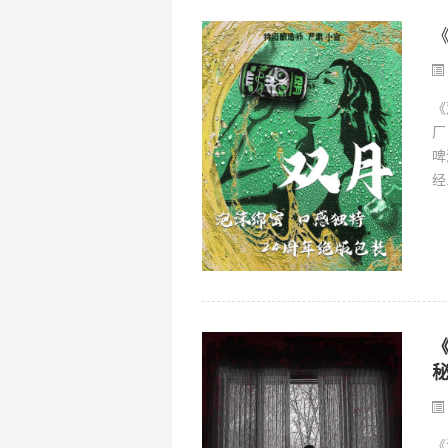
《
厂
啤
经.
《