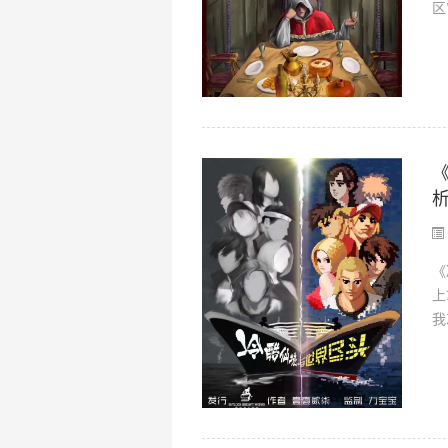
区
《
上
我