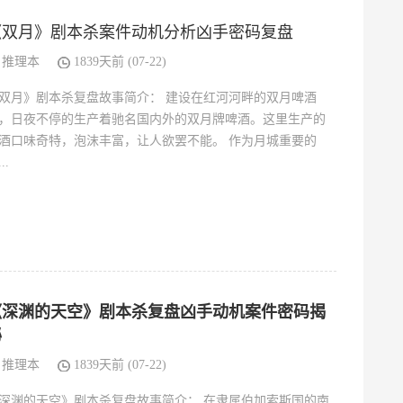
《双月》剧本杀案件动机分析凶手密码复盘
推理本
1839天前 (07-22)
双月》剧本杀复盘故事简介： 建设在红河河畔的双月啤酒
，日夜不停的生产着驰名国内外的双月牌啤酒。这里生产的
酒口味奇特，泡沫丰富，让人欲罢不能。 作为月城重要的
..
《深渊的天空》剧本杀复盘凶手动机案件密码揭
秘
推理本
1839天前 (07-22)
深渊的天空》剧本杀复盘故事简介： 在隶属伯加索斯国的南