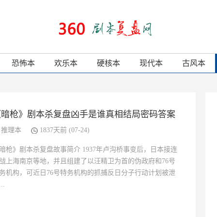
恐怖本
欢乐本
硬核本
现代本
古风本
《暗枪》剧本杀复盘凶手是谁真相结局密码答案
推理本
1837天前 (07-24)
暗枪》剧本杀复盘故事简介 1937年卢沟桥事变后，日本接连
战上海南京等地，并且组建了以汪精卫为首的伪政府和76号
务机构，可近日76号特务机构的抓捕反日分子行动计划被泄
..