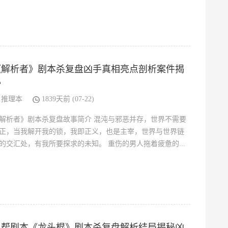
《解析者》剧本杀复盘凶手真相亮点剖析案件揭
秘
推理本
1839天前 (07-22)
解析者》剧本杀复盘故事简介 混沌与邪恶并存，世界不需要
正，当我解开我的锁，我即正义，也是主宰，世界与世界链
的交汇处，有我所要探求的未知。 重伤的男人拖着疲惫的...
黑帮剧本《龙头棍》剧本杀复盘解析结局揭秘凶