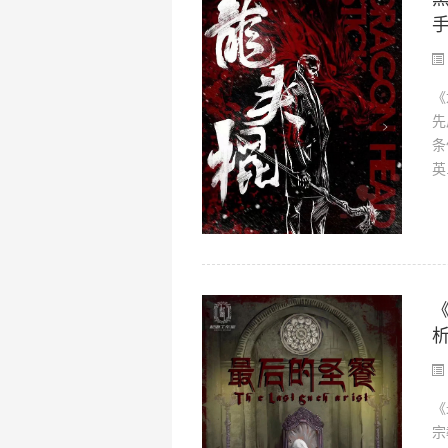
《
先
条
英.
《
宗