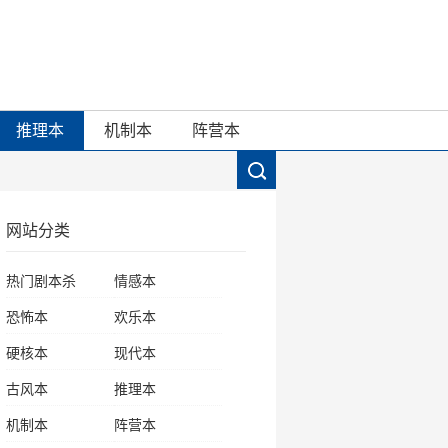
推理本
机制本
阵营本
网站分类
热门剧本杀
情感本
恐怖本
欢乐本
硬核本
现代本
古风本
推理本
机制本
阵营本