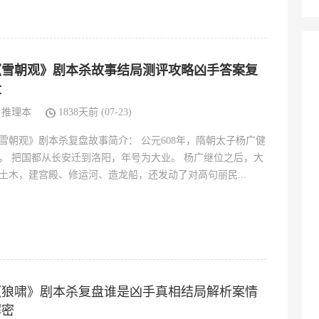
《雪朝观》剧本杀故事结局测评攻略凶手答案复
盘
推理本
1838天前 (07-23)
雪朝观》剧本杀复盘故事简介： 公元608年，隋朝太子杨广健
， 把国都从长安迁到洛阳，年号为大业。 杨广继位之后，大
土木，建宫殿、修运河、造龙船，还发动了对高句丽民...
《狼啸》剧本杀复盘谁是凶手真相结局解析案情
解密