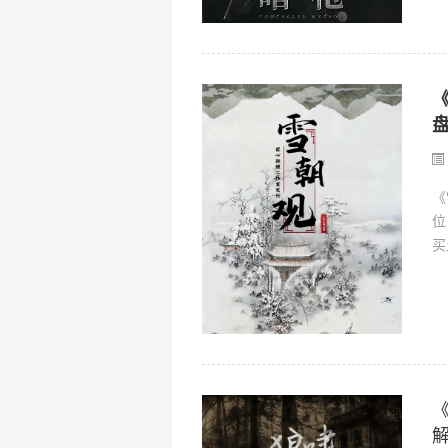
《
位
买