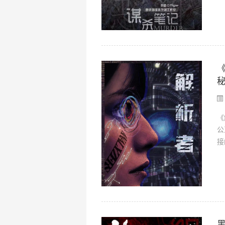
《
公
接