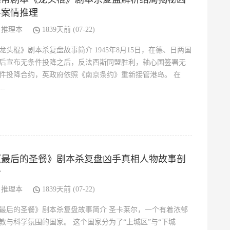
手案情推理
推理本
1839天前 (07-22)
龙头棍》剧本杀复盘故事简介 1945年8月15日，在德、日两国
后宣布无条件投降之后，反法西斯同盟胜利，轴心国签署无
件投降合约，英政府依照《南京条约》重新接管港岛。 在
..
《最后的圣餐》剧本杀复盘凶手真相人物故事剖
析
推理本
1839天前 (07-22)
最后的圣餐》剧本杀复盘故事简介 圣卡莱尔，一个有着浓郁
教与科学氛围的国家。 这个国家分为了“上城区”与“下城