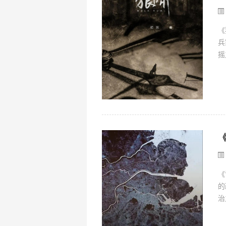
《
兵
摇
《
的
治