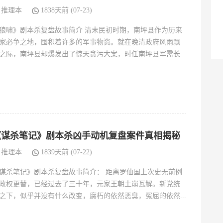
推理本
1838天前 (07-23)
狼啸》剧本杀复盘故事简介 清末民初时期，南坪县作为历来
家必争之地，囤积着许多的军事物资。就在晚清政府风雨飘
之际，南坪县却爆发出了惊天贪污大案，时任南坪县军需长...
《谋杀笔记》剧本杀凶手动机复盘案件真相揭秘
推理本
1839天前 (07-22)
谋杀笔记》剧本杀复盘故事简介： 距离罗仙国上次史无前例
政权更替，已经过去了三十年，元家王朝土崩瓦解。新党统
之下，似乎并没有什么改变，腐朽的依然恶臭，冤屈的依然...