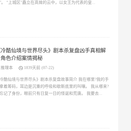
”。 “上城区”矗立在高耸的云中，以女王为代表的皇...
《冷酷仙境与世界尽头》剧本杀复盘凶手真相解
析角色介绍案情揭秘
推理本
1839天前 (07-22)
冷酷仙境与世界尽头》剧本杀复盘故事简介 我在哪里?我的手
拿着筹码，耳边是沉重的呼吸和歇斯底里的叫嚷。 我从哪来?
忘记了身份，眼前只有日复一日的怪诞和荒唐。 我要去...