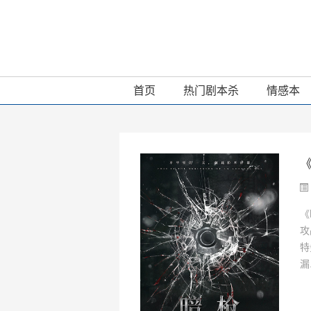
首页
热门剧本杀
情感本
《
攻
特
漏.