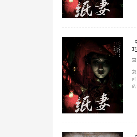
复
间
的