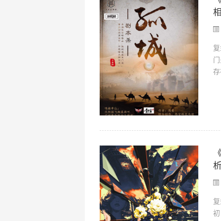
复
门
存
复
初