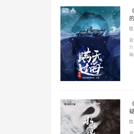
复
介
输
复