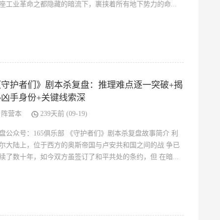
座工业革命之都隐藏的暗流下，裹挟着所有地下势力的命...
《守护者们》剧本杀复盘：推理难点逐一突破+揭
秘凶手身份+关键线索深
阵营本
239天前 (09-19)
盘公众号：165俱乐部 《守护者们》剧本杀复盘故事简介 利
尔大陆上，位于西方的奥斯帝国与卢安共和国之间的战 争已
续了数十年，如今双方虽签订了和平共处的条约，但 在暗...