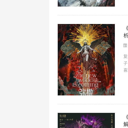
复
子
喜