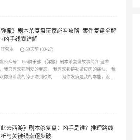
《弥撒》剧本杀复盘玩家必看攻略+案件复盘全解
析+凶手线索详解
阵营本
50天前 (03-27)
盘公众号：165俱乐部 《弥撒》剧本杀复盘故事简介 这辈
，我只喜欢强制爱的变态。 我喜欢锁链勒紧皮肉的痛快， 我
欢你掐着我的脖子吻到缺氧—— 为你发疯是我的本能，没...
《此去西游》剧本杀复盘：凶手是谁？推理路线
解析与关键线索逐步破