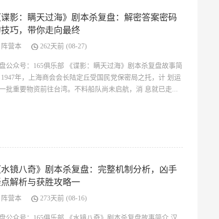
《谍影：瞒天过海》剧本杀复盘：解密答案密码
的技巧，带你走向最终
阵营本
262天前 (08-27)
盘公众号：165俱乐部 《谍影：瞒天过海》剧本杀复盘故事简
 1947年，上海商会会长陆定丘受国民党保密局之托，计 划运
一批重要物资前往台湾。不料船队尚未启航，消 息就已走...
《水镜八奇》剧本杀复盘：完整机制分析，凶手
疑点解析与获胜攻略一
阵营本
273天前 (08-16)
盘公众号：165俱乐部 《水镜八奇》剧本杀复盘故事简介 汉