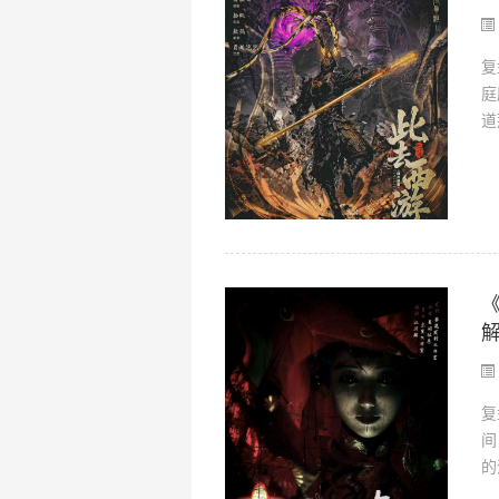
复
庭
道
复
间
的