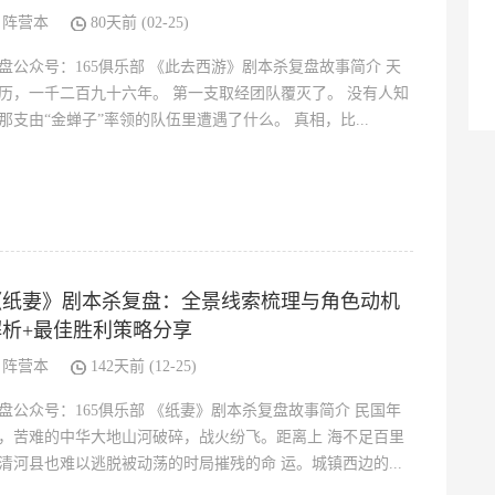
阵营本
80天前 (02-25)
盘公众号：165俱乐部 《此去西游》剧本杀复盘故事简介 天
历，一千二百九十六年。 第一支取经团队覆灭了。 没有人知
那支由“金蝉子”率领的队伍里遭遇了什么。 真相，比...
《纸妻》剧本杀复盘：全景线索梳理与角色动机
解析+最佳胜利策略分享
阵营本
142天前 (12-25)
盘公众号：165俱乐部 《纸妻》剧本杀复盘故事简介 民国年
，苦难的中华大地山河破碎，战火纷飞。距离上 海不足百里
清河县也难以逃脱被动荡的时局摧残的命 运。城镇西边的...