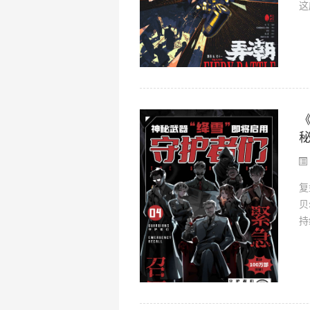
这
复
贝
持