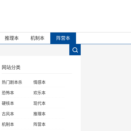
推理本
机制本
阵营本
网站分类
热门剧本杀
情感本
恐怖本
欢乐本
硬核本
现代本
古风本
推理本
机制本
阵营本