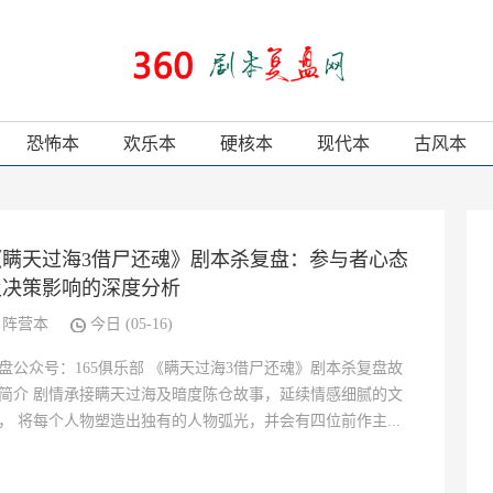
恐怖本
欢乐本
硬核本
现代本
古风本
《瞒天过海3借尸还魂》剧本杀复盘：参与者心态
及决策影响的深度分析
阵营本
今日 (05-16)
盘公众号：165俱乐部 《瞒天过海3借尸还魂》剧本杀复盘故
简介 剧情承接瞒天过海及暗度陈仓故事，延续情感细腻的文
， 将每个人物塑造出独有的人物弧光，并会有四位前作主...