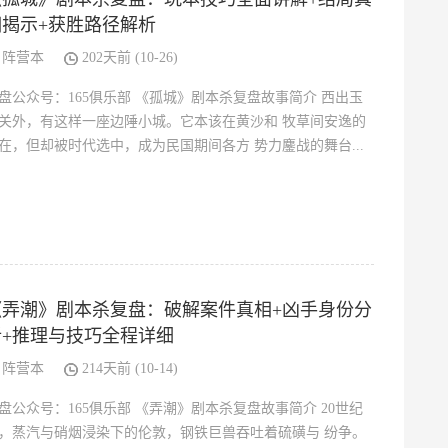
相揭示+获胜路径解析
阵营本
202天前 (10-26)
盘公众号：165俱乐部 《孤城》剧本杀复盘故事简介 西出玉
关外，有这样一座边陲小城。它本该在黄沙和 牧草间安逸的
在，但却被时代选中，成为民国期间各方 势力鏖战的舞台...
《弄潮》剧本杀复盘：破解案件真相+凶手身份分
析+推理与技巧全程详细
阵营本
214天前 (10-14)
盘公众号：165俱乐部 《弄潮》剧本杀复盘故事简介 20世纪
，蒸汽与硝烟浸染下的伦敦，钢铁巨兽吞吐着硫磺与 纷争。