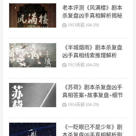
老本评测《风满楼》剧本
杀复盘凶手真相解析揭秘
1913天前 (04-29)
《半城烟雨》剧本杀复盘
凶手真相线索推理解析
1913天前 (04-29)
《苏荷》剧本杀复盘凶手
真相答案+故事复盘+细节
解析+线索剧透
1914天前 (04-29)
《一眨眼已不是少年》剧
本杀复盘凶手真相解析剧