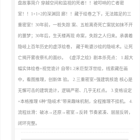
盘故事简介 穿越空间和监视的死者！！被叩响的亡者密
室！！1+1=2的深渊回 廊！！藏于绘卷之下，无法踏足的三
重密室！30年前，一桩失踪 案、五桩离奇死亡案犹如抹不开
的噩梦；30年后，生天楼再现 命案，失踪之人归来。承袭着
隐岐上百年历史的虚浮绘卷， 藏于毗婆沙绘的隐岐术。让死
亡揭开雾夜祭礼的面纱。 《虚浮之绘》剧本杀亮点： 1.超大
幅实体绘卷+视觉诡计 自带1.2米巨型浮世绘，线索藏在画
中，看图推理，创新体 验。 2.三重密室+强建筑核诡 核心是
无懈可击的建筑诡计，逻辑严密、几乎无杠点。 3.变格设定
+本格推理 6种“隐岐术”带来趣味机制，全程推理不挂机。 4.
流程丝滑：破冰→还原→密室→反转 节奏紧凑、层层反转，
闭环完整。