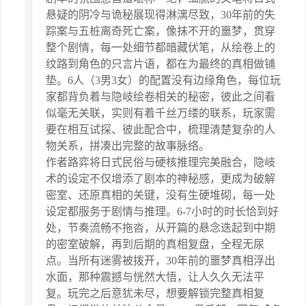
悬疑的阴冷与诡秘展现得淋漓尽致，30年前的失
踪案与五桩离奇死亡案，像抹不开的噩梦，贯穿
整个剧情，每一处细节都暗藏伏笔，从绘卷上的
纹路到角色的只言片语，都在为最终的真相做铺
垫。6人（3男3女）的配置没有边缘角色，每位玩
家都背负着与隐岐绘卷相关的秘密，彼此之间看
似毫无关联，实则有着千丝万缕的联系，玩家需
要在相互试探、彼此配合中，梳理清楚复杂的人
物关系，拼凑出完整的故事脉络。
作者路弈将日式民俗与硬核推理完美融合，隐岐
术的设定不仅增添了剧本的神秘感，更成为破解
密室、还原真相的关键，没有生硬堆砌，每一处
设定都服务于剧情与推理。6-7小时的时长恰到好
处，节奏流畅不拖沓，从开篇的悬念迭起到中期
的密室破解，再到后期的真相复盘，全程无尿
点。当所有迷雾被拨开，30年前的噩梦真相浮出
水面，那种震撼与恍然大悟，让人久久无法平
复。玩完之后意犹未尽，想要解锁完整真相复