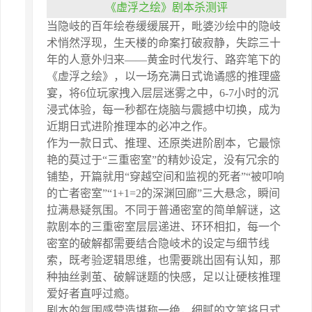
《虚浮之绘》剧本杀测评
当隐岐的百年绘卷缓缓展开，毗婆沙绘中的隐岐
术悄然浮现，生天楼的命案打破寂静，失踪三十
年的人意外归来——黄金时代发行、路弈笔下的
《虚浮之绘》，以一场充满日式诡谲感的推理盛
宴，将6位玩家拽入层层迷雾之中，6-7小时的沉
浸式体验，每一秒都在烧脑与震撼中切换，成为
近期日式进阶推理本的必冲之作。
作为一款日式、推理、还原类进阶剧本，它最惊
艳的莫过于“三重密室”的精妙设定，没有冗余的
铺垫，开篇就用“穿越空间和监视的死者”“被叩响
的亡者密室”“1+1=2的深渊回廊”三大悬念，瞬间
拉满悬疑氛围。不同于普通密室的简单解谜，这
款剧本的三重密室层层递进、环环相扣，每一个
密室的破解都需要结合隐岐术的设定与细节线
索，既考验逻辑思维，也需要跳出固有认知，那
种抽丝剥茧、破解谜题的快感，足以让硬核推理
爱好者直呼过瘾。
剧本的氛围感营造堪称一绝，细腻的文笔将日式