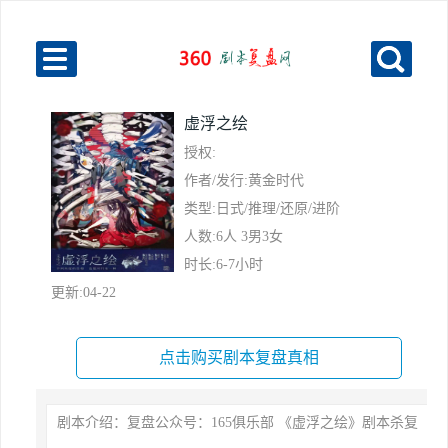
虚浮之绘
授权:
作者/发行:黄金时代
类型:日式/推理/还原/进阶
人数:6人 3男3女
时长:6-7小时
更新:04-22
点击购买剧本复盘真相
剧本介绍：复盘公众号：165俱乐部 《虚浮之绘》剧本杀复