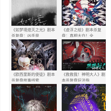
《如梦境熄灭之光》剧本
《虚浮之绘》剧本杀复
杀复盘：凶手是
盘：真相大白！全
《欧西里斯的使徒》剧本
《救救我！神明大人》剧
杀复盘故事线索
本杀复盘玩法指