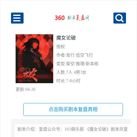
魔女论破
授权:
作者/发行:低空飞行
类型:架空/推理/新本格
人数:7人 4男3女
时长:7-8小时
更新:04-26
点击购买剧本复盘真相
剧本介绍：复盘公众号：165俱乐部 《魔女论破》剧本杀复