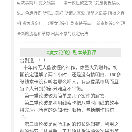
盘故事简介 魔女飨宴——第一夜色欲之夜 “妾身将祝福汝：
汝之色想行识 所见之美好 所谓之真爱 所举之良善 所得之真
相 皆为虚妄！” 《魔女论破》剧本杀亮点： 新本格设定推理
全新的流程和结构 出其不意的设定玩法
《魔女论破》剧本杀测评
含剧透！！！
十年内无人能读懂的神作，体量大到爆炸。初
期设定理解了两个小时，还是没有搞明白。160多
张线索卡没有听着那么吓人，有点像菜市场而且
每个人分到的部分难度不平衡。
第一重论破较为简单是几个案件的解答，
第二重论破是利用线索卡把八重时间线的故事
拼完后把所有的逻辑梳理顺畅，包括制作假棋
子。
第三重论破是闻所未闻的超长逻辑链，利用之
前的线索卡从最后一天开始从后往前依次拼出第