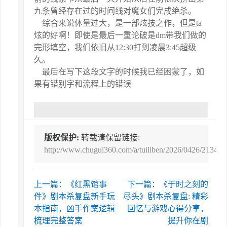
九条曾经存在过的时间线对魔女们完成绝杀。
综合来说体量过大，是一部炫技之作，但是ta
炫的好啊！即使是最后一重论破是dm带我们做的
完形填空，我们依旧从12:30打到凌晨3:45超级
久。
最后在写下这段文字的时候我已经困蒙了，如
果有错别字和流程上的错误
版权保护:
转载请保留链接:
http://www.chugui360.com/a/tuiliben/2026/0426/21348.
上一篇：《红黑馆事
下一篇：《于时之刻的
件》剧本杀复盘新手玩
尽头》剧本杀复盘: 精彩
本指南，凶手作案逻辑
回忆与游戏心得分享，
梳理完整答案
提升你在剧