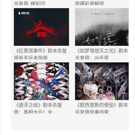
杀复盘: 精彩回
隐藏彩蛋解锁
《红黑馆事件》剧本杀复
《如梦境熄灭之光》剧本
盘新手玩本指南
杀复盘：凶手是
《虚浮之绘》剧本杀复
《欧西里斯的使徒》剧本
盘：真相大白！全
杀复盘故事线索